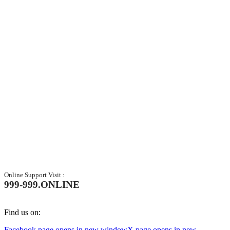
Online Support Visit :
999-999.ONLINE
Find us on:
Facebook page opens in new window
X page opens in new