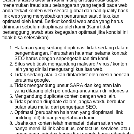
menemukan fraud atau pelanggaran yang terjadi pada web
anda terkait konten web secara global dan bad quality back
link web yang menyebabkan penurunan saat dilakukan
optimasi oleh kami. Berikut kondisi web anda yang harus
dihindari sebelum dioptimasi oleh kami (Kami tidak
bertanggung jawab atas kegagalan optimasi jika kondisi ini
tidak bisa selesaikan).
Halaman yang sedang dioptimasi tidak sedang dalam
pengembangan. Perubahan halaman selama kontrak
SEO harus dengan sepengetahuan tim kami
Situs web tidak mengandung malware / virus / konten
lain yang dinilai mengurangi kualitas web.
Tidak sedang atau akan diblacklist oleh mesin pencari
terutama google.
Tidak mengandung unsur SARA dan kegiatan lain
yang dilarang oleh perundang-undangan di Indonesia.
Mengandung duplicate conten dengan web lain.
Tidak pernah diupdate dalam jangka waktu berbulan –
bulan atau mulai dari pengerjaan SEO.
Optimasi (perubahan halaman yang dioptimasi, link
building, dll) diluar pengetahuan kami.
Usahakan konten telah memadai, dalam artian web
hanya memiliki link about us, contact us, services, atau
laman yang terindex hanya 5 di google harus ditambah