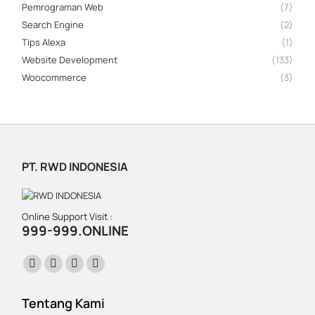
Pemrograman Web
(7)
Search Engine
(2)
Tips Alexa
(1)
Website Development
(133)
Woocommerce
(3)
PT. RWD INDONESIA
Online Support Visit :
999-999.ONLINE
Find us on:
Facebook
X
Instagram
Website
page
page
page
page
Tentang Kami
opens
opens
opens
opens