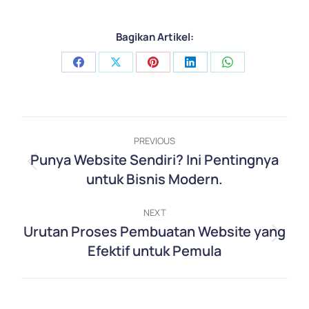
Bagikan Artikel:
Share
Share
Share
Share
Share
on
on
on
on
on
Facebook
X
Pinterest
LinkedIn
WhatsApp
Post
PREVIOUS
navigation
Punya Website Sendiri? Ini Pentingnya
Previous
untuk Bisnis Modern.
post:
NEXT
Urutan Proses Pembuatan Website yang
Next
Efektif untuk Pemula
post: