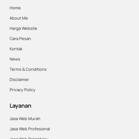
in
in
in
in
Home
new
new
new
new
About Me
window
window
window
window
Harga Website
Cara Pesan
Kontak
News
Terms & Conditions
Disclaimer
Privacy Policy
Layanan
Jasa Web Murah
Jasa Web Profesional
Jasa Web Pekanbaru