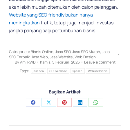
akan lebih mudah ditemukan oleh calon pelanggan.
Website yang SEO friendly bukan hanya
meningkatkan
trafik, tetapi juga menjadi investasi
jangka panjang bagi pertumbuhan bisnis.
Categories:
Bisnis Online
,
Jasa SEO
,
Jasa SEO Murah
,
Jasa
SEO Terbaik
,
Jasa Web
,
Jasa Website
,
Web Design
By
Ami RWD
Kamis, 5 Februari 2026
Leave a comment
Tags:
jasaseo
SEOWebsite
tipsseo
WebsiteBisnis
Bagikan Artikel:
Share
Share
Share
Share
Share
on
on
on
on
on
Facebook
X
Pinterest
LinkedIn
WhatsApp