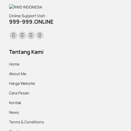
Online Support Visit :
999-999.ONLINE
Find us on:
Facebook
X
Instagram
Website
page
page
page
page
Tentang Kami
opens
opens
opens
opens
in
in
in
in
Home
new
new
new
new
About Me
window
window
window
window
Harga Website
Cara Pesan
Kontak
News
Terms & Conditions