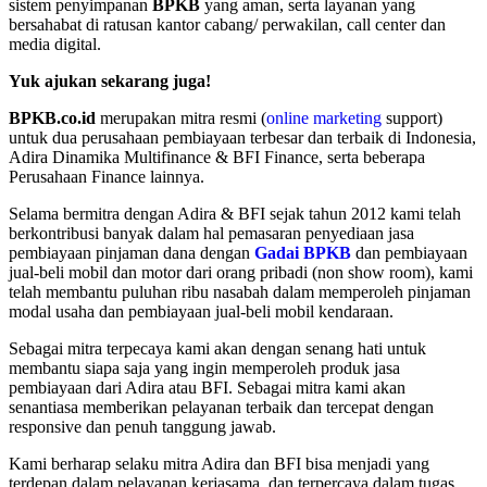
sistem penyimpanan
BPKB
yang aman, serta layanan yang
bersahabat di ratusan kantor cabang/ perwakilan, call center dan
media digital.
Yuk ajukan sekarang juga!
BPKB.co.id
merupakan mitra resmi (
online marketing
support)
untuk dua perusahaan pembiayaan terbesar dan terbaik di Indonesia,
Adira Dinamika Multifinance & BFI Finance, serta beberapa
Perusahaan Finance lainnya.
Selama bermitra dengan Adira & BFI sejak tahun 2012 kami telah
berkontribusi banyak dalam hal pemasaran penyediaan jasa
pembiayaan pinjaman dana dengan
Gadai BPKB
dan pembiayaan
jual-beli mobil dan motor dari orang pribadi (non show room), kami
telah membantu puluhan ribu nasabah dalam memperoleh pinjaman
modal usaha dan pembiayaan jual-beli mobil kendaraan.
Sebagai mitra terpecaya kami akan dengan senang hati untuk
membantu siapa saja yang ingin memperoleh produk jasa
pembiayaan dari Adira atau BFI. Sebagai mitra kami akan
senantiasa memberikan pelayanan terbaik dan tercepat dengan
responsive dan penuh tanggung jawab.
Kami berharap selaku mitra Adira dan BFI bisa menjadi yang
terdepan dalam pelayanan kerjasama, dan terpercaya dalam tugas