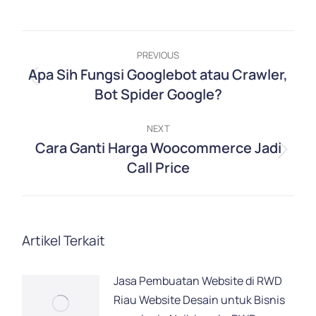
on
on
on
on
on
Facebook
X
Pinterest
LinkedIn
WhatsApp
Post
PREVIOUS
navigation
Apa Sih Fungsi Googlebot atau Crawler,
Previous
Bot Spider Google?
post:
NEXT
Cara Ganti Harga Woocommerce Jadi
Next
Call Price
post:
Artikel Terkait
Jasa Pembuatan Website di RWD
Riau Website Desain untuk Bisnis