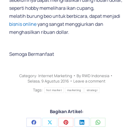
seperti hobby memelihara ikan cupang,
melatih burung beo untuk berbicara, dapat menjadi
bisnis online
yang sangat menggiurkan dan
menghasilkan ribuan dollar.
Semoga Bermanfaat
Category:
Internet Marketing
By
RWD Indonesia
Selasa, 9 Agustus 2016
Leave a comment
Tags:
hot market
marketing
strategi
Bagikan Artikel:
Share
Share
Share
Share
Share