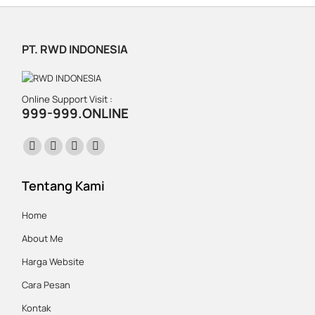
PT. RWD INDONESIA
Online Support Visit :
999-999.ONLINE
Find us on:
Facebook
X
Instagram
Website
page
page
page
page
Tentang Kami
opens
opens
opens
opens
in
in
in
in
Home
new
new
new
new
About Me
window
window
window
window
Harga Website
Cara Pesan
Kontak