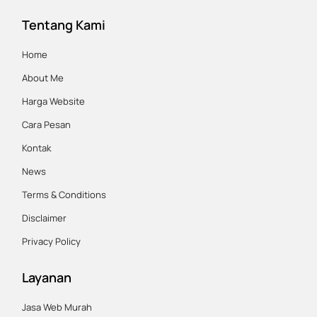
page
page
page
page
Tentang Kami
opens
opens
opens
opens
in
in
in
in
Home
new
new
new
new
About Me
window
window
window
window
Harga Website
Cara Pesan
Kontak
News
Terms & Conditions
Disclaimer
Privacy Policy
Layanan
Jasa Web Murah