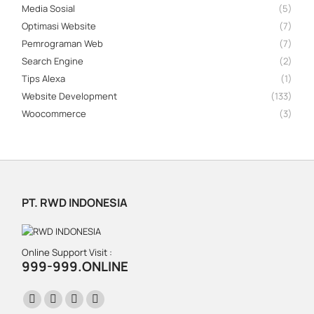
Media Sosial
(5)
Optimasi Website
(7)
Pemrograman Web
(7)
Search Engine
(2)
Tips Alexa
(1)
Website Development
(133)
Woocommerce
(3)
PT. RWD INDONESIA
Online Support Visit :
999-999.ONLINE
Find us on:
Facebook
X
Instagram
Website