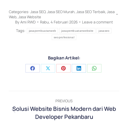
Categories:
Jasa SEO
,
Jasa SEO Murah
,
Jasa SEO Terbaik
,
Jasa
Web
,
Jasa Website
By
Ami RWD
Rabu, 4 Februari 2026
Leave a comment
Tags:
jasapembuatanweb
jasapembuatanwebsite
jasaseo
seoprofesional
Bagikan Artikel:
Share
Share
Share
Share
Share
on
on
on
on
on
Facebook
X
Pinterest
LinkedIn
WhatsApp
Post
PREVIOUS
navigation
Solusi Website Bisnis Modern dari Web
Previous
Developer Pekanbaru
post: