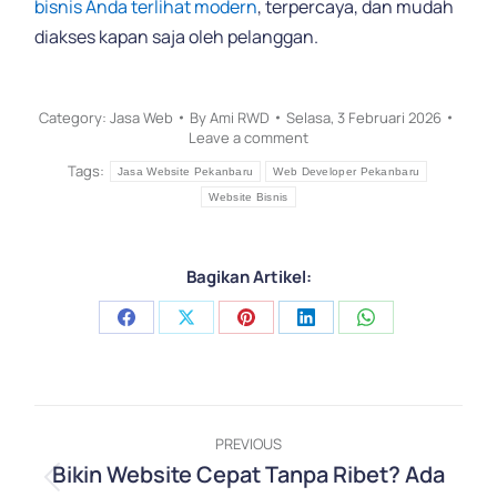
bisnis Anda terlihat modern
, terpercaya, dan mudah
diakses kapan saja oleh pelanggan.
Category:
Jasa Web
By
Ami RWD
Selasa, 3 Februari 2026
Leave a comment
Tags:
Jasa Website Pekanbaru
Web Developer Pekanbaru
Website Bisnis
Bagikan Artikel:
Share
Share
Share
Share
Share
on
on
on
on
on
Facebook
X
Pinterest
LinkedIn
WhatsApp
Post
PREVIOUS
navigation
Bikin Website Cepat Tanpa Ribet? Ada
Previous