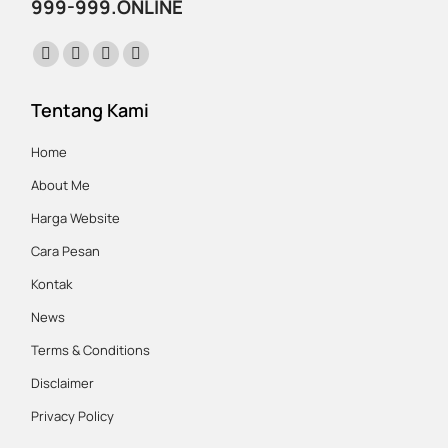
999-999.ONLINE
Find us on:
Facebook
X
Instagram
Website
page
page
page
page
Tentang Kami
opens
opens
opens
opens
in
in
in
in
Home
new
new
new
new
About Me
window
window
window
window
Harga Website
Cara Pesan
Kontak
News
Terms & Conditions
Disclaimer
Privacy Policy