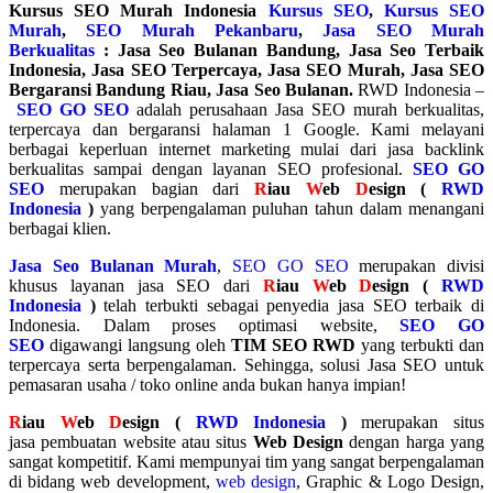
Kursus SEO Murah Indonesia
Kursus SEO
,
Kursus SEO
Murah
,
SEO Murah Pekanbaru
,
Jasa SEO Murah
Berkualitas
: Jasa Seo Bulanan Bandung, Jasa Seo Terbaik
Indonesia, Jasa SEO Terpercaya, Jasa SEO Murah, Jasa SEO
Bergaransi Bandung Riau, Jasa Seo Bulanan.
RWD Indonesia –
SEO GO SEO
adalah perusahaan Jasa SEO murah berkualitas,
terpercaya dan bergaransi halaman 1 Google. Kami melayani
berbagai keperluan internet marketing mulai dari jasa backlink
berkualitas sampai dengan layanan SEO profesional.
SEO GO
SEO
merupakan bagian dari
R
iau
W
eb
D
esign (
RWD
Indonesia
)
yang berpengalaman puluhan tahun dalam menangani
berbagai klien.
Jasa Seo Bulanan Murah
,
SEO GO SEO
merupakan divisi
khusus layanan jasa SEO dari
R
iau
W
eb
D
esign (
RWD
Indonesia
)
telah terbukti sebagai penyedia jasa SEO terbaik di
Indonesia. Dalam proses optimasi website,
SEO GO
SEO
digawangi langsung oleh
TIM SEO RWD
yang terbukti dan
terpercaya serta berpengalaman. Sehingga, solusi Jasa SEO untuk
pemasaran usaha / toko online anda bukan hanya impian!
R
iau
W
eb
D
esign (
RWD Indonesia
)
merupakan situs
jasa
pembuatan website
atau situs
Web Design
dengan harga yang
sangat kompetitif. Kami mempunyai tim yang sangat berpengalaman
di bidang web development,
web design
, Graphic & Logo Design,