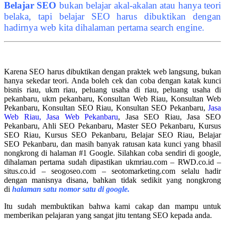
Belajar SEO
bukan belajar akal-akalan atau hanya teori
belaka, tapi belajar SEO harus dibuktikan dengan
hadirnya web kita dihalaman pertama search engine.
.
Karena SEO harus dibuktikan dengan praktek web langsung, bukan
hanya sekedar teori. Anda boleh cek dan coba dengan katak kunci
bisnis riau, ukm riau, peluang usaha di riau, peluang usaha di
pekanbaru, ukm pekanbaru, Konsultan Web Riau, Konsultan Web
Pekanbaru, Konsultan SEO Riau, Konsultan SEO Pekanbaru,
Jasa
Web Riau, Jasa Web Pekanbaru
, Jasa SEO Riau, Jasa SEO
Pekanbaru, Ahli SEO Pekanbaru, Master SEO Pekanbaru, Kursus
SEO Riau, Kursus SEO Pekanbaru, Belajar SEO Riau, Belajar
SEO Pekanbaru, dan masih banyak ratusan kata kunci yang bhasil
nongkrong di halaman #1 Google. Silahkan coba sendiri di google,
dihalaman pertama sudah dipastikan ukmriau.com – RWD.co.id –
situs.co.id – seogoseo.com – seotomarketing.com selalu hadir
dengan manisnya disana, bahkan tidak sedikit yang nongkrong
di
halaman satu nomor satu di google.
Itu sudah membuktikan bahwa kami cakap dan mampu untuk
memberikan pelajaran yang sangat jitu tentang SEO kepada anda.