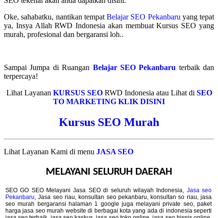
SEO tekenal akan anda dapatkan disini.
Oke, sahabatku, nantikan tempat
Belajar SEO Pekanbaru
yang tepat
ya, Insya Allah RWD Indonesia akan membuat Kursus SEO yang
murah, profesional dan bergaransi loh..
.
Sampai Jumpa di Ruangan
Belajar SEO Pekanbaru
terbaik dan
terpercaya!
Lihat Layanan
KURSUS SEO
RWD Indonesia atau Lihat di
SEO
TO MARKETING
KLIK DISINI
Kursus SEO Murah
Lihat Layanan Kami di menu
JASA SEO
MELAYANI SELURUH DAERAH
SEO GO SEO Melayani Jasa SEO di seluruh wilayah Indonesia,
Jasa seo
Pekanbaru
, Jasa seo riau, konsultan seo pekanbaru, konsultan so riau, jasa
seo murah bergaransi halaman 1 google juga melayani private seo, paket
harga jasa seo murah website di berbagai kota yang ada di indonesia seperti
jasa seo terbaik, jasa seo kaskus, jasa seo toko online, jasa seo bisnis online,