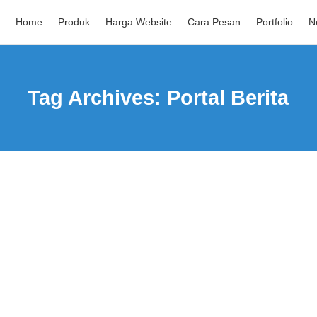
ASHSALE 50%: Mulai buat web sekarang !
Home
Produk
Harga Website
Cara Pesan
Portfolio
N
Tag Archives:
Portal Berita