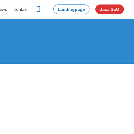
Konsultasi Gratis!
✕
ews
Kontak
Landingpage
Jasa SEO
Whatsapp
page
opens
in
new
window