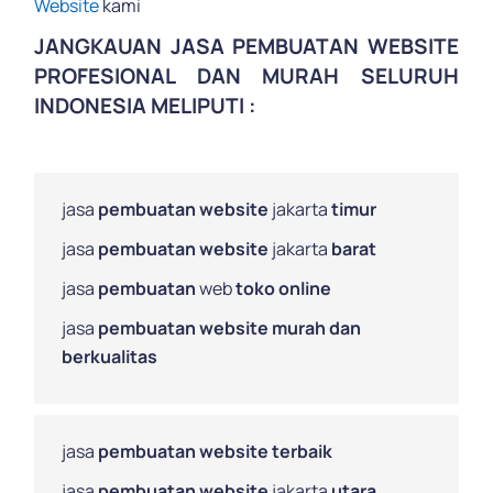
Website
kami
JANGKAUAN
JASA PEMBUATAN WEBSITE
PROFESIONAL DAN MURAH
SELURUH
INDONESIA MELIPUTI :
jasa
pembuatan website
jakarta
timur
jasa
pembuatan website
jakarta
barat
jasa
pembuatan
web
toko online
jasa
pembuatan website murah dan
berkualitas
jasa
pembuatan website terbaik
jasa
pembuatan website
jakarta
utara