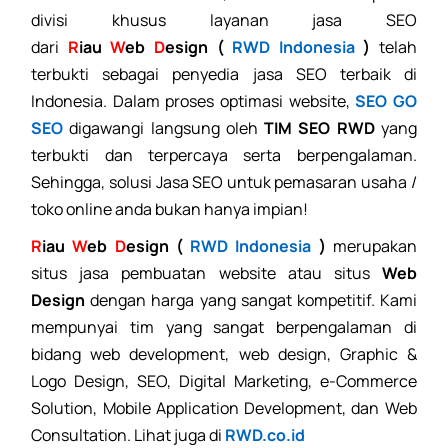
divisi khusus layanan jasa SEO
dari
R
iau
W
eb
D
esign (
RWD Indonesia
)
telah
terbukti sebagai penyedia jasa SEO terbaik di
Indonesia. Dalam proses optimasi website,
SEO GO
SEO
digawangi langsung oleh
TIM SEO RWD
yang
terbukti dan terpercaya serta berpengalaman.
Sehingga, solusi Jasa SEO untuk pemasaran usaha /
toko online anda bukan hanya impian!
R
iau
W
eb
D
esign (
RWD Indonesia
)
merupakan
situs jasa
pembuatan website
atau situs
Web
Design
dengan harga yang sangat kompetitif. Kami
mempunyai tim yang sangat berpengalaman di
bidang web development, web design, Graphic &
Logo Design, SEO, Digital Marketing, e-Commerce
Solution, Mobile Application Development, dan Web
Consultation. Lihat juga di
RWD.co.id