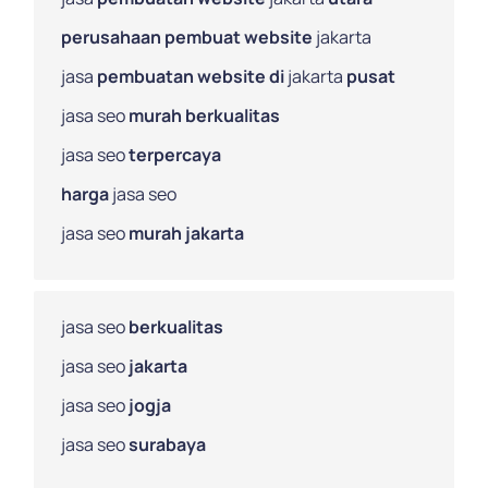
perusahaan pembuat website
jakarta
jasa
pembuatan website di
jakarta
pusat
jasa seo
murah berkualitas
jasa seo
terpercaya
harga
jasa seo
jasa seo
murah jakarta
jasa seo
berkualitas
jasa seo
jakarta
jasa seo
jogja
jasa seo
surabaya