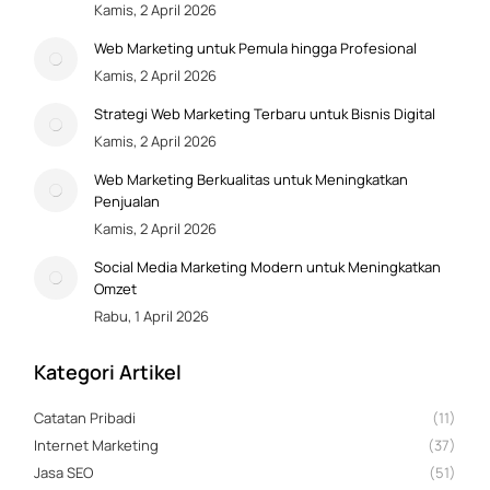
Bergaransi Di Riau
Kamis, 2 April 2026
Sukabumi, Tasikmalaya, Bandung, Subang, Cirebon, Sumedang
Web Marketing untuk Pemula hingga Profesional
➤ Jawa Tengah Meliputi :
Kamis, 2 April 2026
Banjarnegara, Batang, Blora, Boyolali, Brebes, Cilacap, Demak,
Strategi Web Marketing Terbaru untuk Bisnis Digital
Jepara, Karanganyar, Kebumen, Kendal, Klaten, Mungkid,
Kamis, 2 April 2026
Magelang, Pati, Pekalongan, Pemalang, Purbalingga, Purwokerto /
Web Marketing Berkualitas untuk Meningkatkan
Banyumas, Purwodadi, Purworejo, Rembang, Salatiga, Semarang,
Penjualan
Slawi, Sragen, Sukoharjo, Surakarta / Solo, Tegal, Temanggung,
Kamis, 2 April 2026
Ungaran, Wonogiri, Wonosobo, Ambarawa, Cepu, Bojonegoro,
Social Media Marketing Modern untuk Meningkatkan
Majenang, Ajibarang, Kartosuro, Bumi Ayu. Kabupaten
Omzet
Banjarnegara, Batang, Blora, Boyolali, Brebes, Cilacap, Demak,
Rabu, 1 April 2026
Jepara, Karanganyar, Kebumen, Kendal, Klaten, Magelang, Kudus,
Pati, Pemalang, Purbalingga, Banyumas, Grobogan, Purworejo,
Kategori Artikel
Rembang, Tegal, Sragen, Sukoharjo, Temanggung, Semarang,
Catatan Pribadi
(11)
Wonogiri, WOnosobo
Internet Marketing
(37)
➤ D.I Yogyakarta Meliputi :
Jasa SEO
(51)