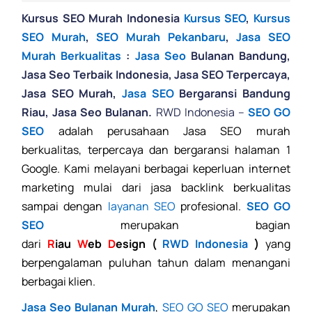
Kursus SEO Murah Indonesia
Kursus SEO
,
Kursus
SEO Murah
,
SEO Murah Pekanbaru
,
Jasa SEO
Murah Berkualitas
:
Jasa Seo
Bulanan Bandung,
Jasa Seo Terbaik Indonesia, Jasa SEO Terpercaya,
Jasa SEO Murah,
Jasa SEO
Bergaransi Bandung
Riau, Jasa Seo Bulanan.
RWD Indonesia –
SEO GO
SEO
adalah perusahaan Jasa SEO murah
berkualitas, terpercaya dan bergaransi halaman 1
Google. Kami melayani berbagai keperluan internet
marketing mulai dari jasa backlink berkualitas
sampai dengan
layanan SEO
profesional.
SEO GO
SEO
merupakan bagian
dari
R
iau
W
eb
D
esign (
RWD Indonesia
)
yang
berpengalaman puluhan tahun dalam menangani
berbagai klien.
Jasa Seo Bulanan Murah
,
SEO GO SEO
merupakan