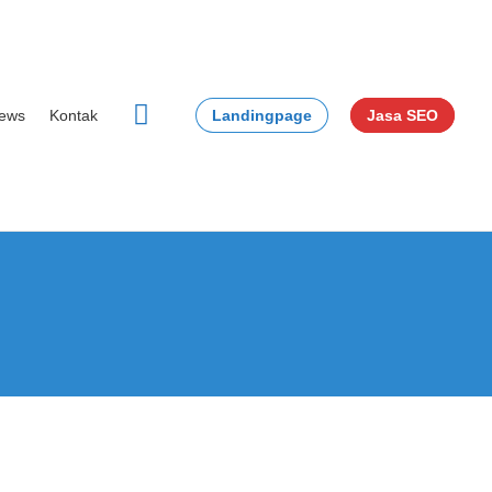
Konsultasi Gratis!
✕
ews
Kontak
Landingpage
Jasa SEO
Whatsapp
page
opens
in
new
window