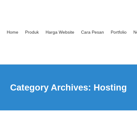
ASHSALE 50%: Mulai buat web sekarang !
Home
Produk
Harga Website
Cara Pesan
Portfolio
N
Category Archives:
Hosting